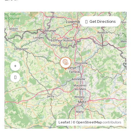
Get Directions
Leaflet
| ©
OpenStreetMap
contributors